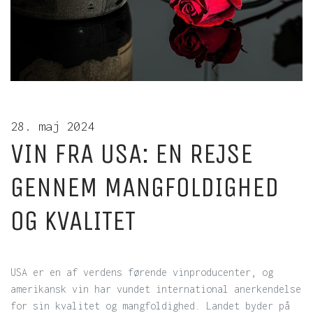
28. maj 2024
VIN FRA USA: EN REJSE
GENNEM MANGFOLDIGHED
OG KVALITET
USA er en af verdens førende vinproducenter, og
amerikansk vin har vundet international anerkendelse
for sin kvalitet og mangfoldighed. Landet byder på