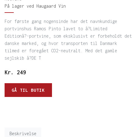
På lager ved Haugaard Vin
For første gang nogensinde har det navnkundige
portvinshus Ramos Pinto lavet to â?Limited
Editionâ?-portvine, som eksklusivt er forbeholdt det
danske marked, og hvor transporten til Danmark
tilmed er foregået CO2-neutralt. Med det gamle
sejlskib â?DE T
Kr.
249
GÅ TIL BUTIK
Beskrivelse