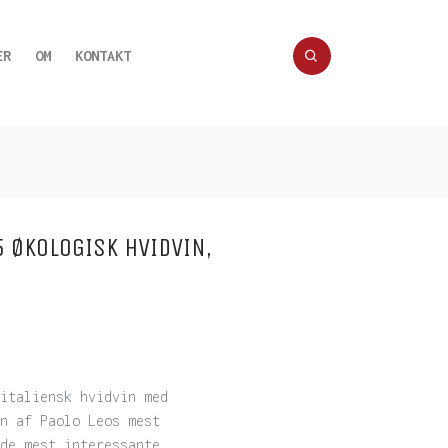
ER
OM
KONTAKT
 ØKOLOGISK HVIDVIN,
italiensk hvidvin med
n af Paolo Leos mest
de mest interessante