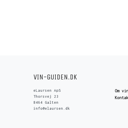
VIN-GUIDEN.DK
eLaursen ApS
Om vi
Thorsvej 23
Konta
8464 Galten
info@elaursen.dk