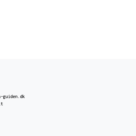
n-guiden.dk
kt