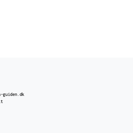
n-guiden.dk
kt