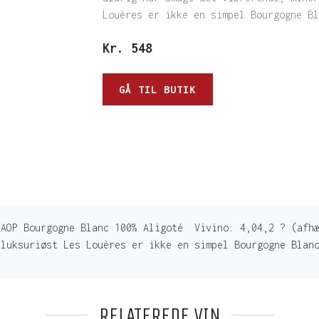
Louères er ikke en simpel Bourgogne Bl
Kr.
548
GÅ TIL BUTIK
 AOP Bourgogne Blanc 100% Aligoté Vivino: 4,04,2 ? (afhæ
 luksuriøst Les Louères er ikke en simpel Bourgogne Blan
RELATEREDE VIN