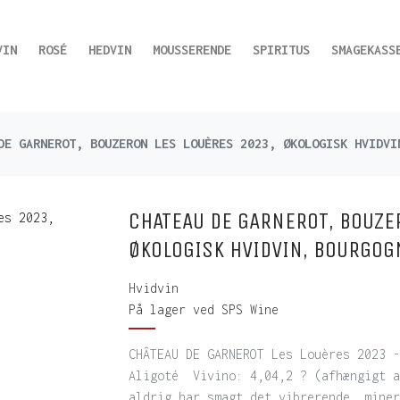
VIN
ROSÉ
HEDVIN
MOUSSERENDE
SPIRITUS
SMAGEKASS
DE GARNEROT, BOUZERON LES LOUÈRES 2023, ØKOLOGISK HVIDVI
CHATEAU DE GARNEROT, BOUZE
ØKOLOGISK HVIDVIN, BOURGOG
Hvidvin
På lager ved SPS Wine
CHÂTEAU DE GARNEROT Les Louères 2023 -
Aligoté Vivino: 4,04,2 ? (afhængigt a
aldrig har smagt det vibrerende, miner