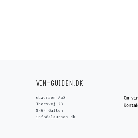
VIN-GUIDEN.DK
eLaursen ApS
Om vi
Thorsvej 23
Konta
8464 Galten
info@elaursen.dk