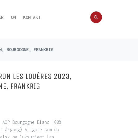
ER
OM
KONTAKT
N, BOURGOGNE, FRANKRIG
RON LES LOUÈRES 2023,
NE, FRANKRIG
 AOP Bourgogne Blanc 100%
f årgang) Aligoté som du
alsk og luksuriøst Les