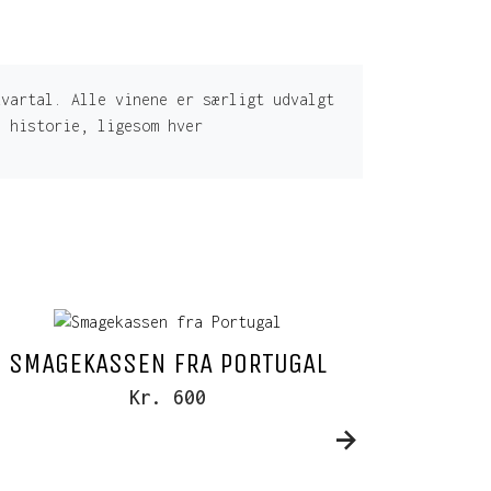
kvartal. Alle vinene er særligt udvalgt
n historie, ligesom hver
SMAGEKASSEN FRA PORTUGAL
ÅBNING
Kr. 600
VINPO
ØKOL