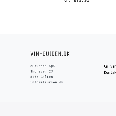
Kr. 819.95
VIN-GUIDEN.DK
eLaursen ApS
Om vi
Thorsvej 23
Konta
8464 Galten
info@elaursen.dk