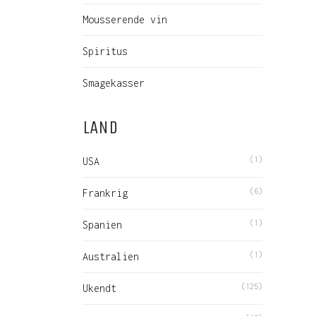
Mousserende vin
Spiritus
Smagekasser
LAND
USA
(1)
Frankrig
(6)
Spanien
(1)
Australien
(1)
Ukendt
(125)