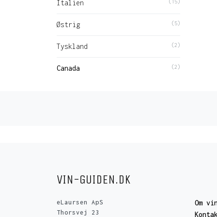
Italien
(15)
Østrig
(5)
Tyskland
(2)
Canada
(2)
VIN-GUIDEN.DK
eLaursen ApS
Om vi
Thorsvej 23
Konta