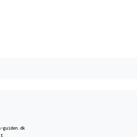
n-guiden.dk
kt