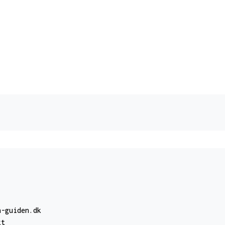
n-guiden.dk
kt