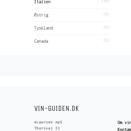
Italien
(15)
Østrig
(5)
Tyskland
(2)
Canada
(2)
VIN-GUIDEN.DK
eLaursen ApS
Om vi
Thorsvej 23
Konta