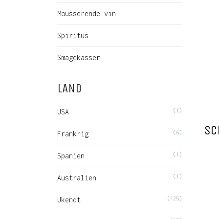
Mousserende vin
Spiritus
Smagekasser
LAND
USA
(1)
SC
Frankrig
(6)
Spanien
(1)
Australien
(1)
Ukendt
(125)