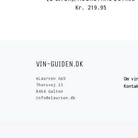
Kr. 219.95
VIN-GUIDEN.DK
eLaursen ApS
Om vi
Thorsvej 23
Konta
8464 Galten
info@elaursen.dk