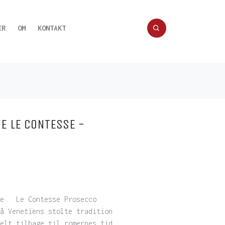
ER
OM
KONTAKT
E LE CONTESSE -
sse Le Contesse Prosecco
å Venetiens stolte tradition
elt tilbage til romernes tid.