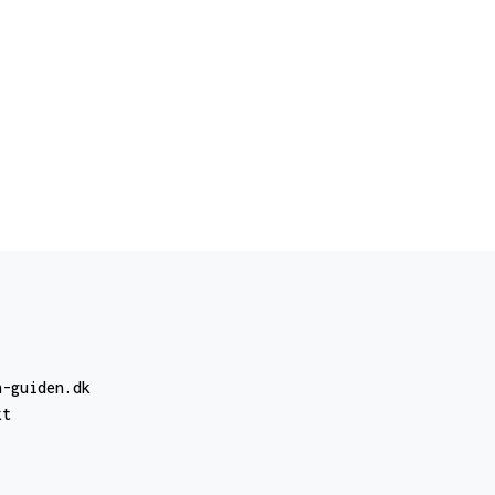
n-guiden.dk
kt