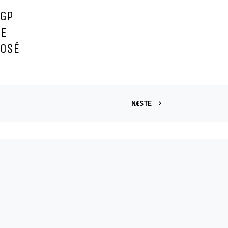
IGP
NE
ROSÉ
NÆSTE