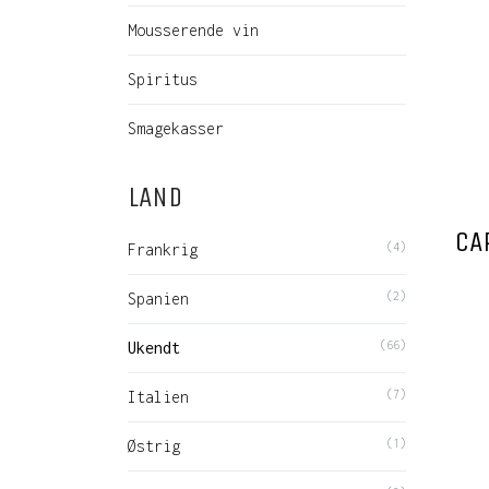
Mousserende vin
Spiritus
Smagekasser
LAND
CA
Frankrig
(4)
Spanien
(2)
Ukendt
(66)
Italien
(7)
Østrig
(1)