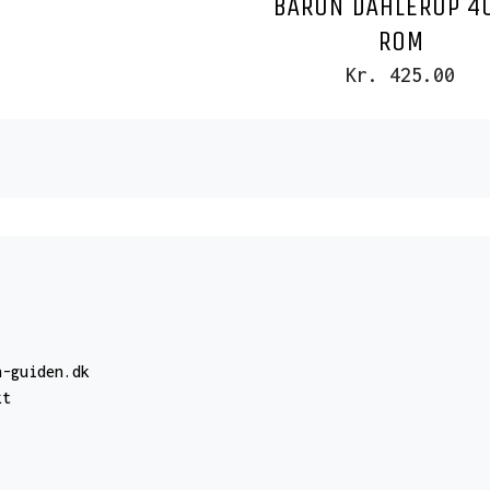
BARON DAHLERUP 4
ROM
Kr. 425.00
n-guiden.dk
kt