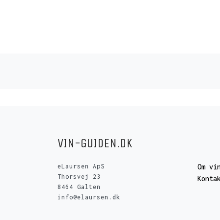
VIN-GUIDEN.DK
eLaursen ApS
Om vi
Thorsvej 23
Konta
8464 Galten
info@elaursen.dk