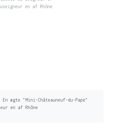
useigneur en af Rhône
. En ægte "Mini-Châteauneuf-du-Pape"
neur en af Rhône