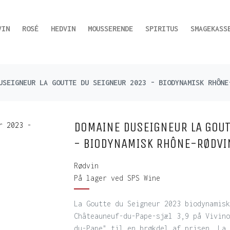
VIN
ROSÉ
HEDVIN
MOUSSERENDE
SPIRITUS
SMAGEKASS
USEIGNEUR LA GOUTTE DU SEIGNEUR 2023 - BIODYNAMISK RHÔNE
DOMAINE DUSEIGNEUR LA GOUT
- BIODYNAMISK RHÔNE-RØDVI
Rødvin
På lager ved SPS Wine
La Goutte du Seigneur 2023 biodynamisk
Châteauneuf-du-Pape-sjæl 3,9 på Vivino
du-Pape" til en brøkdel af prisen. La 