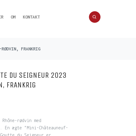
ER
OM
KONTAKT
-RØDVIN, FRANKRIG
TE DU SEIGNEUR 2023
N, FRANKRIG
 Rhône-rødvin med
. En ægte "Mini-Châteauneuf-
Goutte du Seigneur er